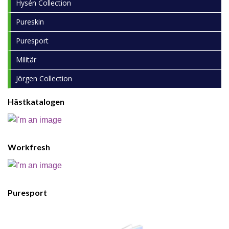
Hysén Collection
Pureskin
Puresport
Militär
Jörgen Collection
Hästkatalogen
Workfresh
Puresport