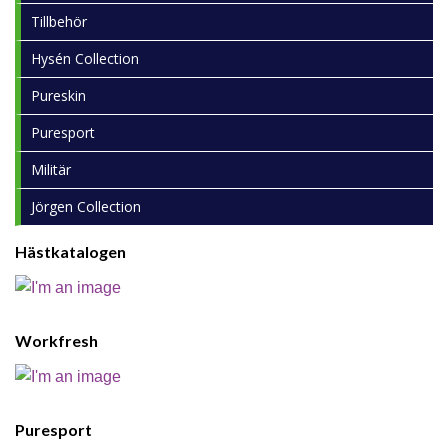
Tillbehör
Hysén Collection
Pureskin
Puresport
Militär
Jörgen Collection
Hästkatalogen
Workfresh
Puresport