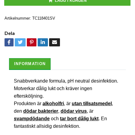
LÄGG I KORGEN
Artikelnummer:
TC118401SV
Dela
INFORMATION
Snabbverkande formula, pH neutral desinfektion.
Motverkar dålig lukt och kräver ingen
eftersköljning.
Produkten är
alkoholfr
i
, är
utan tillsatsmedel
,
den
dödar bakterier
,
dödar virus
, är
svampdödande
och
tar bort dålig lukt
. En
fantastiskt allsidig desinfektion.