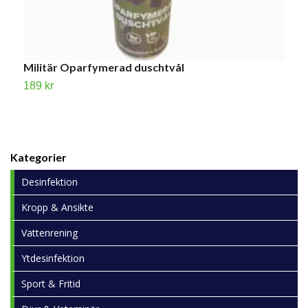
Militär Oparfymerad duschtvål
M
189 kr
1
Kategorier
Desinfektion
Kropp & Ansikte
Vattenrening
Ytdesinfektion
Sport & Fritid