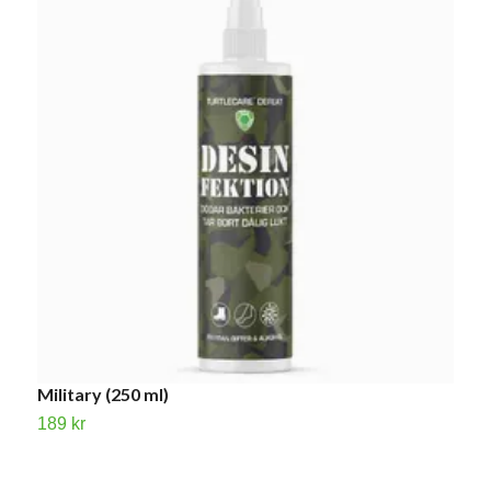
Military (250 ml)
M
189 kr
1