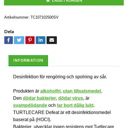
LÄGG I KORGEN
Artikelnummer:
TC107102500SV
Dela
INFORMATION
Desinfektion för rengöring och spolning av sår.
Produkten är
alkoholfr
i
,
utan tillsatsmedel.
Den
dödar bakterier
,
dödar virus
, är
svampdödande
och
tar bort dålig lukt
.
TURTLECARE Defeat är ett desinfektionsmedel
baserat på (HOCI).
Bakterier utvecklar ingen resistens mot Turtlecare