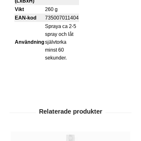
(LxBxH)
Vikt
260 g
EAN-kod
735007011404
Spraya ca 2-5
spray och låt
Användning
självtorka
minst 60
sekunder.